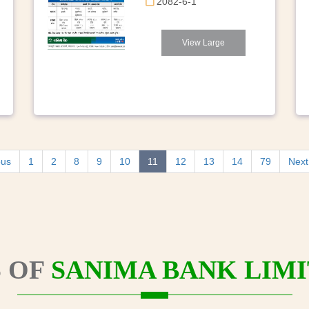
2082-6-1
View Large
ous
1
2
8
9
10
11
12
13
14
79
Next
 OF
SANIMA BANK LIMI