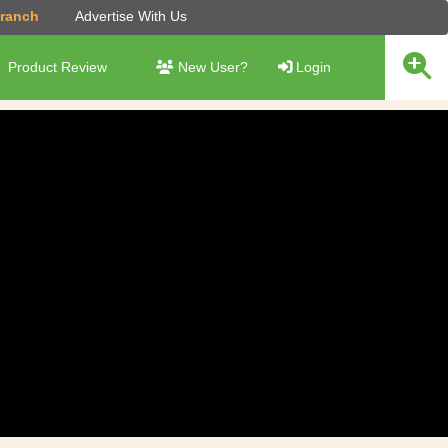
Branch
Advertise With Us
Product Review
New User?
Login