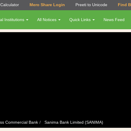
Calculator
Mero Share Login
Preeti to Unicode
Find 
al Institutions
All Notices
Quick Links
News Feed
ass Commercial Bank
Sanima Bank Limited (SANIMA)