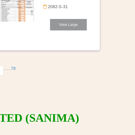
2082-5-31
View Large
...
...
78
TED (SANIMA)