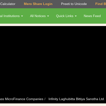
Calculator
Mero Share Login
Preeti to Unicode
Find 
al Institutions
All Notices
Quick Links
News Feed
ass MicroFinance Companies
Infinity Laghubitta Bittiya Sanstha Ltd.