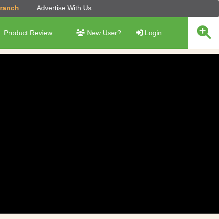
Branch
Advertise With Us
Product Review
New User?
Login