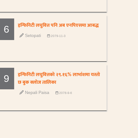
इन्फिनिटी लघुवित्त पनि अब एनपिएसमा आबद्ध
6
Setopati
2079-11-3
इन्फिनिटी लघुवित्तको २९.१६% लाभांशमा यस्तो
9
छ बुक क्लोज तालिका
Nepali Paisa
2078-9-6