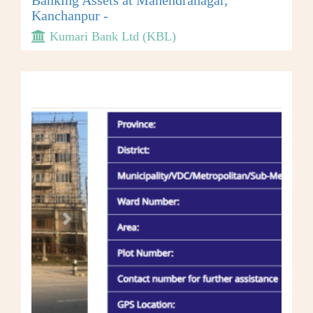
Banking Assets at Mahendranagar,
Kanchanpur -
Kumari Bank Ltd (KBL)