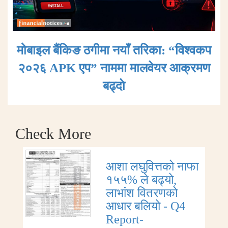
मोबाइल बैंकिङ ठगीमा नयाँ तरिका: “विश्वकप
२०२६ APK एप” नाममा मालवेयर आक्रमण
बढ्दाे
Check More
आशा लघुवित्तको नाफा
१५५% ले बढ्यो,
लाभांश वितरणको
आधार बलियो - Q4
Report-