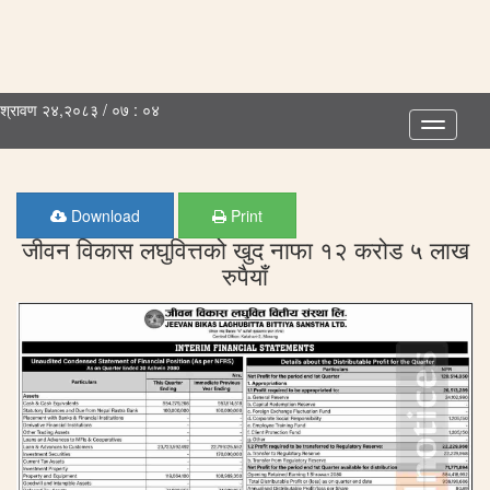
श्रावण २४,२०८३ / ०७ : ०४
Toggle
navigatio
Download
Print
जीवन विकास लघुवित्तको खुद नाफा १२ करोड ५ लाख
रुपैयाँ