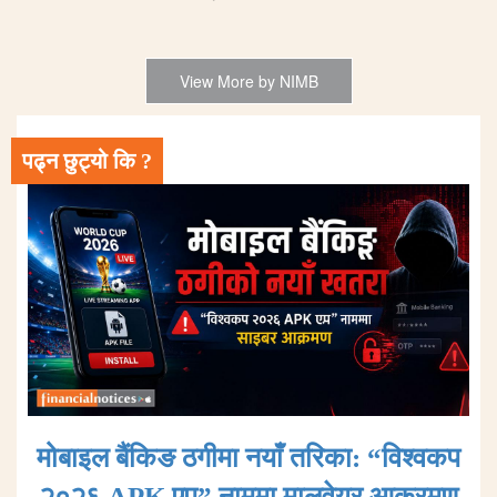
View More by NIMB
पढ्न छुट्यो कि ?
मोबाइल बैंकिङ ठगीमा नयाँ तरिका: “विश्वकप
२०२६ APK एप” नाममा मालवेयर आक्रमण