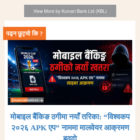
View More by Kumari Bank Ltd (KBL)
पढ्न छुट्यो कि ?
मोबाइल बैंकिङ ठगीमा नयाँ तरिका: “विश्वकप
२०२६ APK एप” नाममा मालवेयर आक्रमण
बढ्दाे