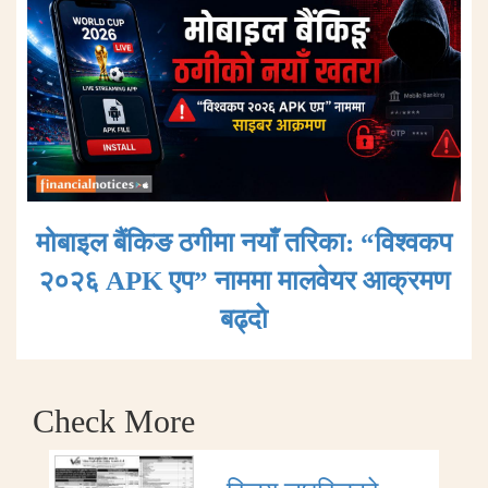
मोबाइल बैंकिङ ठगीमा नयाँ तरिका: “विश्वकप
२०२६ APK एप” नाममा मालवेयर आक्रमण
बढ्दाे
Check More