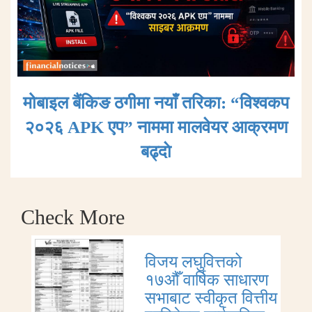
मोबाइल बैंकिङ ठगीमा नयाँ तरिका: “विश्वकप
२०२६ APK एप” नाममा मालवेयर आक्रमण
बढ्दाे
Check More
विजय लघुवित्तको
१७औँ वार्षिक साधारण
सभाबाट स्वीकृत वित्तीय