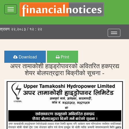
Toggle
navigation
श्रावण २२,२०८३ / १२ : २२
Toggle
navigatio
Download
Print
अपर तामाकोशी हाइड्रोपावरको अवितरित हकप्रद्य
शेयर बोलपत्रद्वारा बिक्रीको सूचना -