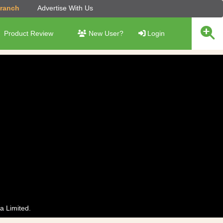
Branch
Advertise With Us
Product Review
New User?
Login
a Limited.