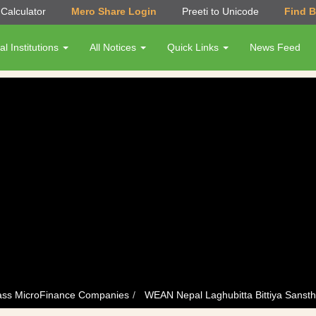
Calculator
Mero Share Login
Preeti to Unicode
Find 
al Institutions
All Notices
Quick Links
News Feed
ass MicroFinance Companies
WEAN Nepal Laghubitta Bittiya Sansth