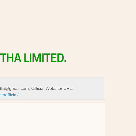
STHA
LIMITED.
itta@gmail.com
, Official Website/ URL:
aofficial/