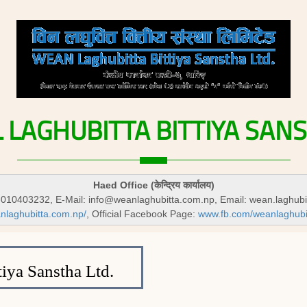
L
LAGHUBITTA
BITTIYA
SAN
Haed Office (केन्द्रिय कार्यालय)
-010403232, E-Mail:
info@weanlaghubitta.com.np
, Email:
wean.laghub
anlaghubitta.com.np/
, Official Facebook Page:
www.fb.com/weanlaghubitt
iya Sanstha Ltd.