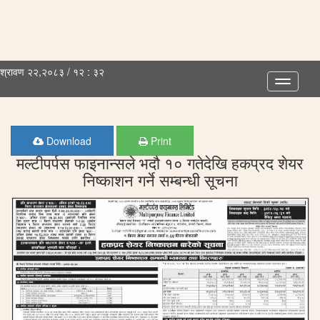
श्रावण २२,२०८३ / १२ : ३२
Toggle
navigatio
Download
Print
मल्टीपर्पस फाइनान्सले भदौ १० गतेदेखि हकप्रद शेयर
निष्काशन गर्ने सम्बन्धी सूचना