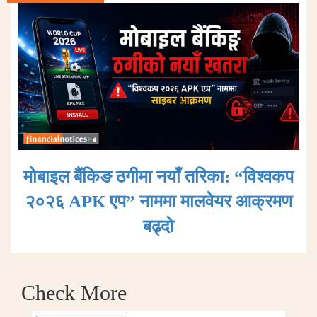
मोबाइल बैंकिङ ठगीमा नयाँ तरिका: “विश्वकप
२०२६ APK एप” नाममा मालवेयर आक्रमण
बढ्दाे
Check More