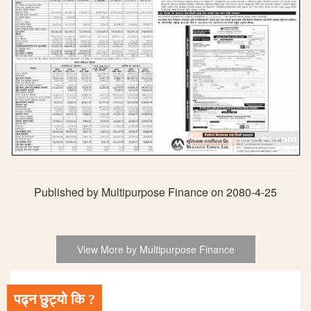
Published by Multipurpose Finance on 2080-4-25
View More by Multipurpose Finance
पढ्न छुट्यो कि ?