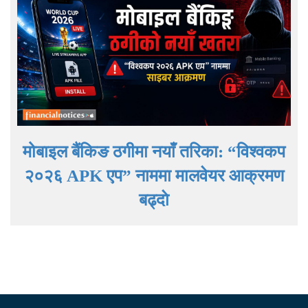
मोबाइल बैंकिङ ठगीमा नयाँ तरिका: “विश्वकप
२०२६ APK एप” नाममा मालवेयर आक्रमण
बढ्दाे