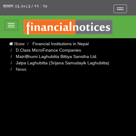
श्रावण २३,२०८३ / ११ : १४
Toggle
navigatio
Toggle
navigation
Financial Institutions in Nepal
Home
D Class MicroFinance Companies
MatriBhumi Laghubitta Bittiya Sanstha Ltd.
Jalpa Laghubitta (Srijana Samudayik Laghubitta)
News