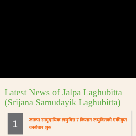
Latest News of Jalpa Laghubitta
(Srijana Samudayik Laghubitta)
जाल्पा सामुदायिक लघुवित्त र किसान लघुवित्तको एकीकृत
1
कारोबार शुरु