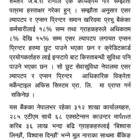
शमशेर ज.ब.रा राणाले एक कार्यक्रम गरि सम्झौता
पत्रमा हस्ताक्षर गरेका हुन् । सम्झौता अनुसार एसर
ल्यापटप र एप्सन प्रिन्टर समान खरिदमा प्रभु बैकंका
कर्मचारीलाई १८% सम्म तथा ग्राहकहरुले अधिकतम
८% देखि १५% सम्म एसर ल्यापटप लगायत एप्सन
प्रिन्टर हरुमा छुट पाउने भएका छन र क्रेडिटकार्ड
प्रयोगकर्ताहरु लाई इन्स्टापे बाट किस्ताबन्धी सुविधा पनि
पाउने भएका छन । सो छुट सेवासुविधा नेपालमा एसर
ल्यापटप र एप्सन प्रिन्टर आधिकारिक विक्रेता
मर्केन्टाइल अफिस सिस्टम प्रा. लि. मा प्राप्त गर्न
सकिनेछ ।
यस बैंकका नेपालभर रहेका ३१२ शाखा कार्यालयहरु,
२८५ एटीएम साथै ६८ एक्सटेन्सन काउन्टर मार्पmत
करिब ३६ लाख भन्दा बढि ग्राहकहरुलाई ‘बिश्वास
लिन्छौं, विश्वास दिन्छौं’ भन्ने मुल नाराका साथमा बैंकिङ