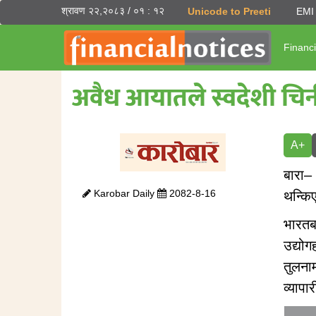
श्रावण २२,२०८३ / ०१ : १२
Unicode to Preeti
EMI 
Financi
अवैध आयातले स्वदेशी चिनी 
A+
बारा–
Karobar Daily
2082-8-16
थन्कि
भारतब
उद्योग
तुलना
व्यापा