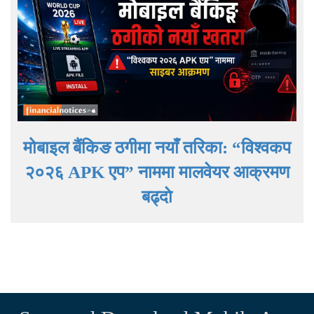
मोबाइल बैंकिङ ठगीमा नयाँ तरिका: “विश्वकप
२०२६ APK एप” नाममा मालवेयर आक्रमण
बढ्दाे