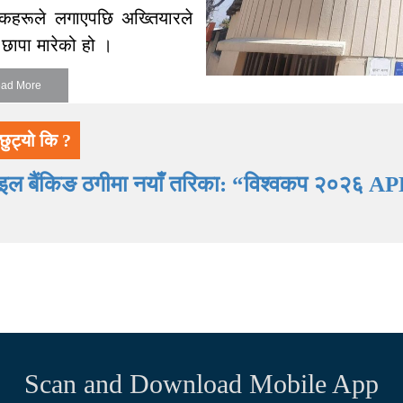
दकहरूले लगाएपछि अख्तियारले
ा छापा मारेको हो ।
ad More
छुट्यो कि ?
ाइल बैंकिङ ठगीमा नयाँ तरिका: “विश्वकप २०२६ AP
Scan and Download Mobile App