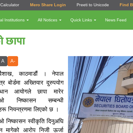
Calculator
Mero Share Login
Preeti to Unicode
Find 
al Institutions
All Notices
Quick Links
News Feed
को छापा
A
A-
ैशाख, काठमाडौं । नेपाल
्र बोर्डमा अख्तियार दुरुपयोग
न्धान आयोगले छापा मारेर
ओ निष्कासन सम्बन्धी
रू नियन्त्रणमा लिएको छ ।
 निष्कासन स्वीकृति दिनुअघि
न मागेको आरोप निजी ऊर्जा