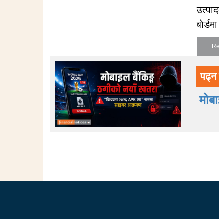
उत्पा
बोर्डम
Re
पढ्न 
मोब