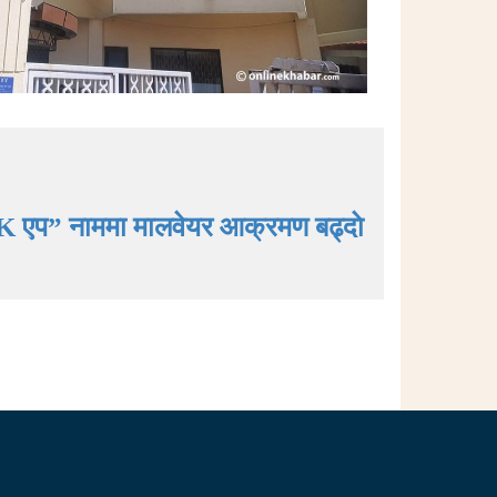
K एप” नाममा मालवेयर आक्रमण बढ्दाे