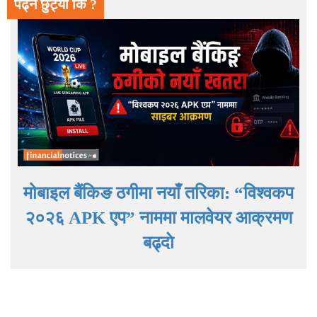
पढ्न छुट्यो कि ?
मोबाइल बैंकिङ ठगीमा नयाँ तरिका: “विश्वकप
२०२६ APK एप” नाममा मालवेयर आक्रमण
बढ्दाे