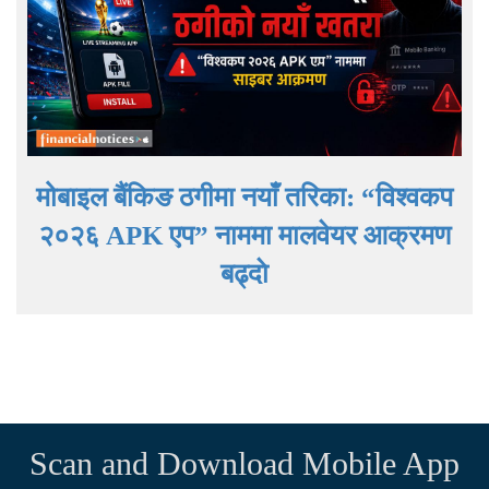
मोबाइल बैंकिङ ठगीमा नयाँ तरिका: “विश्वकप
२०२६ APK एप” नाममा मालवेयर आक्रमण
बढ्दाे
Scan and Download Mobile App