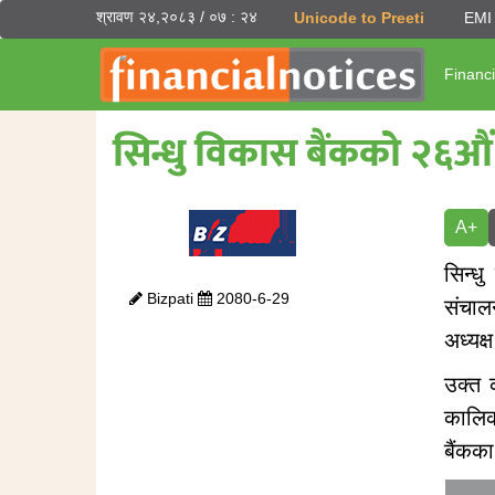
श्रावण २४,२०८३ / ०७ : २४
Unicode to Preeti
EMI 
Financi
सिन्धु विकास बैंकको २
A+
सिन्ध
Bizpati
2080-6-29
संचाल
अध्यक्
उक्त 
कालिक
बैंकका