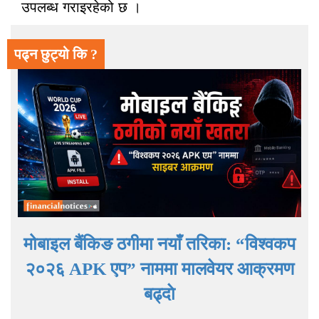
उपलब्ध गराइरहेको छ ।
पढ्न छुट्यो कि ?
मोबाइल बैंकिङ ठगीमा नयाँ तरिका: “विश्वकप
२०२६ APK एप” नाममा मालवेयर आक्रमण
बढ्दाे