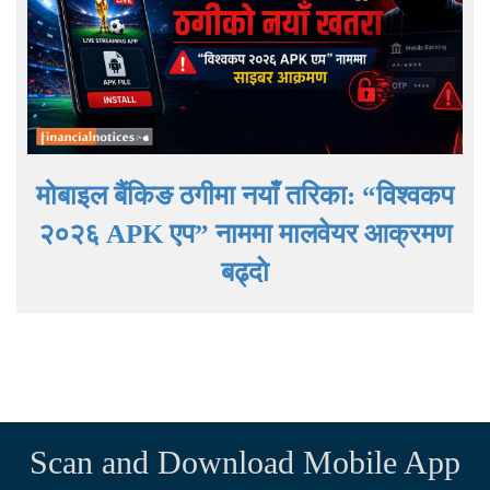
मोबाइल बैंकिङ ठगीमा नयाँ तरिका: “विश्वकप
२०२६ APK एप” नाममा मालवेयर आक्रमण
बढ्दाे
Scan and Download Mobile App